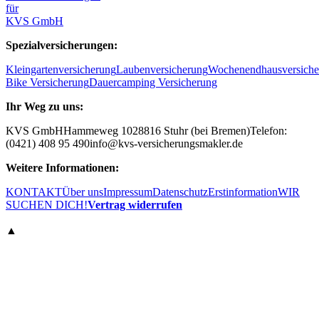
für
KVS GmbH
Spezialversicherungen:
Kleingartenversicherung
Laubenversicherung
Wochenendhausversiche
Bike Versicherung
Dauercamping Versicherung
Ihr Weg zu uns:
KVS GmbH
Hammeweg 10
28816 Stuhr (bei Bremen)
Telefon:
(0421) 408 95 490
info@kvs-versicherungsmakler.de
Weitere Informationen:
KONTAKT
Über uns
Impressum
Datenschutz
Erstinformation
WIR
SUCHEN DICH!
Vertrag widerrufen
▲