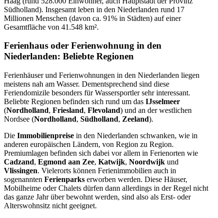
Haag (rund 528.000 Einwohner, auch Hauptstadt der Provinz
Südholland). Insgesamt leben in den Niederlanden rund 17
Millionen Menschen (davon ca. 91% in Städten) auf einer
Gesamtfläche von 41.548 km².
Ferienhaus oder Ferienwohnung in den
Niederlanden: Beliebte Regionen
Ferienhäuser und Ferienwohnungen in den Niederlanden liegen
meistens nah am Wasser. Dementsprechend sind diese
Feriendomizile besonders für Wassersportler sehr interessant.
Beliebte Regionen befinden sich rund um das
IJsselmeer
(
Nordholland
,
Friesland
,
Flevoland
) und an der westlichen
Nordsee (
Nordholland
,
Südholland
,
Zeeland
).
Die
Immobilienpreise
in den Niederlanden schwanken, wie in
anderen europäischen Ländern, von Region zu Region.
Premiumlagen befinden sich dabei vor allem in Ferienorten wie
Cadzand
,
Egmond aan Zee
,
Katwijk
,
Noordwijk
und
Vlissingen
. Vielerorts können Ferienimmobilien auch in
sogenannten
Ferienparks
erworben werden. Diese Häuser,
Mobilheime oder Chalets dürfen dann allerdings in der Regel nicht
das ganze Jahr über bewohnt werden, sind also als Erst- oder
Alterswohnsitz nicht geeignet.