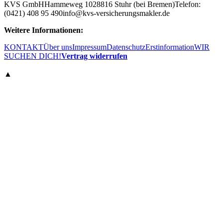
KVS GmbH
Hammeweg 10
28816 Stuhr (bei Bremen)
Telefon:
(0421) 408 95 490
info@kvs-versicherungsmakler.de
Weitere Informationen:
KONTAKT
Über uns
Impressum
Datenschutz
Erstinformation
WIR
SUCHEN DICH!
Vertrag widerrufen
▲